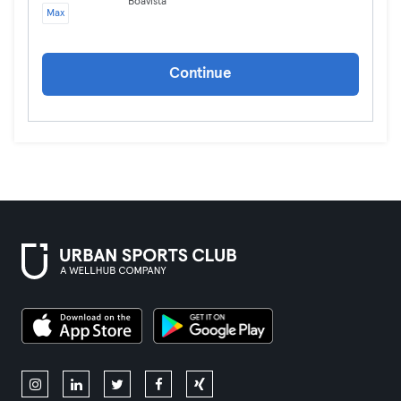
Boavista
Max
Continue