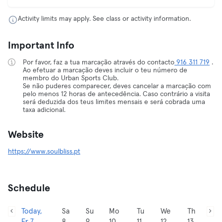
Activity limits may apply. See class or activity information.
Important Info
Por favor, faz a tua marcação através do contacto
916 311 719
.
Ao efetuar a marcação deves incluir o teu número de
membro do Urban Sports Club.
Se não puderes comparecer, deves cancelar a marcação com
pelo menos 12 horas de antecedência. Caso contrário a visita
será deduzida dos teus limites mensais e será cobrada uma
taxa adicional.
Website
https://www.soulbliss.pt
Schedule
Today,
Sa
Su
Mo
Tu
We
Th
Fr 7
8
9
10
11
12
13