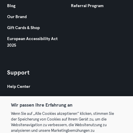
Blog
Referral Program
Our Brand
Gift Cards & Shop
European Accessibility Act
2025
Support
Help Center
Wir passen Ihre Erfahrung an
Wenn Sie auf „Alle Cookies akzeptieren“ klicken, stimmen Sie
der Speicherung von Cookies auf Ihrem Gerät zu, um die
Websitenavigation zu verbessern, die Websitenutzung zu
© 2026 Urban Sports Group GmbH. All rights reserved.
analysieren und unsere Marketingbemühungen zu