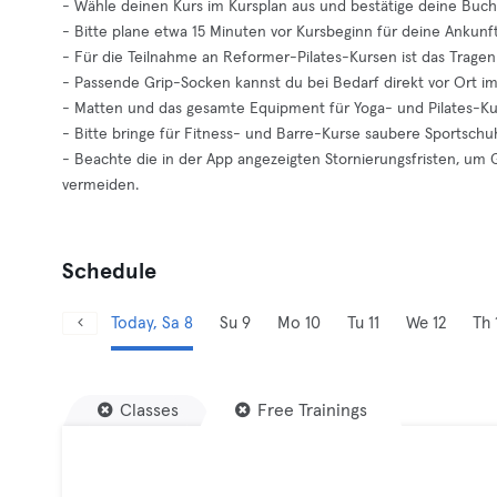
- Wähle deinen Kurs im Kursplan aus und bestätige deine Buch
- Bitte plane etwa 15 Minuten vor Kursbeginn für deine Ankun
- Für die Teilnahme an Reformer-Pilates-Kursen ist das Trage
- Passende Grip-Socken kannst du bei Bedarf direkt vor Ort i
- Matten und das gesamte Equipment für Yoga- und Pilates-Kur
- Bitte bringe für Fitness- und Barre-Kurse saubere Sportschu
- Beachte die in der App angezeigten Stornierungsfristen, u
vermeiden.
Schedule
Today, Sa 8
Su 9
Mo 10
Tu 11
We 12
Th 
Classes
Free Trainings