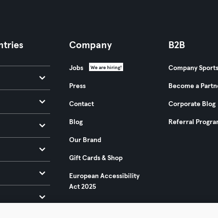
tries
Company
B2B
Jobs
Company Sport
We are hiring!
Press
Become a Partn
Contact
Corporate Blog
Blog
Referral Progr
Our Brand
Gift Cards & Shop
European Accessibility
Act 2025