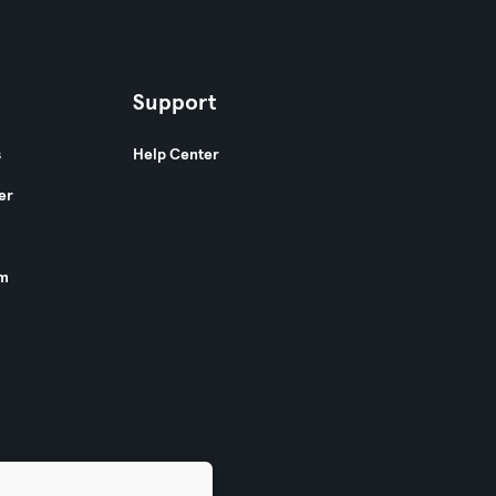
Support
s
Help Center
er
am