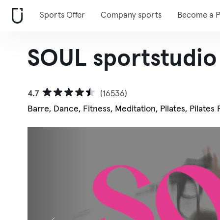
Sports Offer
Company sports
Become a P
SOUL sportstudio 
4.7
(16536)
Barre, Dance, Fitness, Meditation, Pilates, Pilates