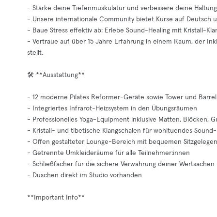
- Stärke deine Tiefenmuskulatur und verbessere deine Haltun
- Unsere internationale Community bietet Kurse auf Deutsch und
- Baue Stress effektiv ab: Erlebe Sound-Healing mit Kristall-K
- Vertraue auf über 15 Jahre Erfahrung in einem Raum, der Ink
stellt.
🛠️ **Ausstattung**
- 12 moderne Pilates Reformer-Geräte sowie Tower und Barrel
- Integriertes Infrarot-Heizsystem in den Übungsräumen
- Professionelles Yoga-Equipment inklusive Matten, Blöcken, G
- Kristall- und tibetische Klangschalen für wohltuendes Sound-
- Offen gestalteter Lounge-Bereich mit bequemen Sitzgelege
- Getrennte Umkleideräume für alle Teilnehmer:innen
- Schließfächer für die sichere Verwahrung deiner Wertsachen
- Duschen direkt im Studio vorhanden
**Important Info**