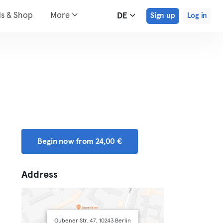
ds & Shop
More
DE
Sign up
Log in
Begin now from 24,00 €
Address
Gubener Str. 47, 10243 Berlin