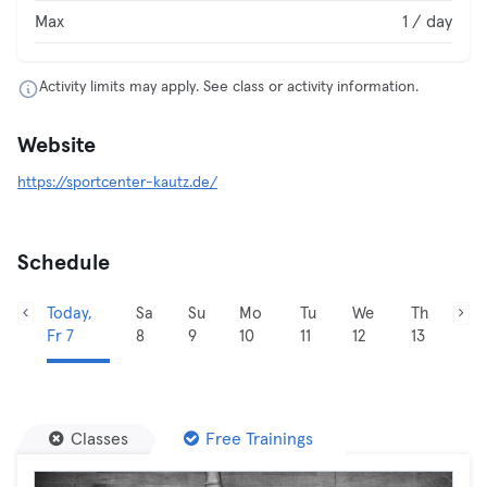
Max
1 / day
Activity limits may apply. See class or activity information.
Website
https://sportcenter-kautz.de/
Schedule
Today,
Sa
Su
Mo
Tu
We
Th
Fr 7
8
9
10
11
12
13
Classes
Free Trainings