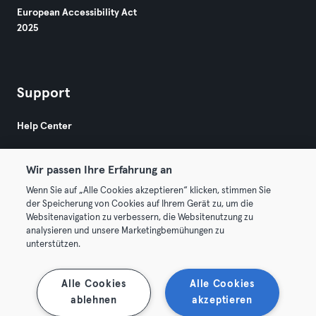
European Accessibility Act
2025
Support
Help Center
Wir passen Ihre Erfahrung an
Wenn Sie auf „Alle Cookies akzeptieren“ klicken, stimmen Sie
der Speicherung von Cookies auf Ihrem Gerät zu, um die
Websitenavigation zu verbessern, die Websitenutzung zu
© 2026 Urban Sports Group GmbH. All rights reserved.
analysieren und unsere Marketingbemühungen zu
Terms & Conditions
Privacy
Imprint
unterstützen.
Terminate contracts here
Withdraw contracts here
Alle Cookies
Alle Cookies
ablehnen
akzeptieren