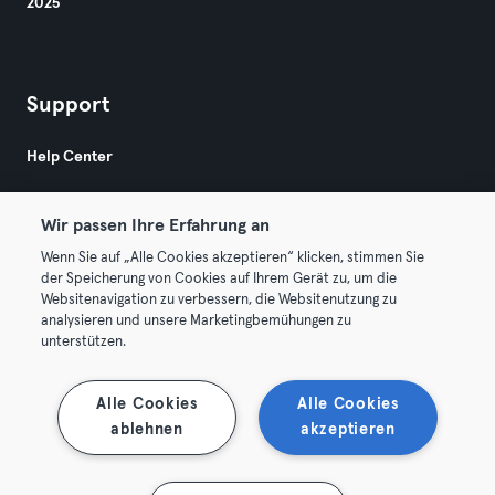
2025
Support
Help Center
Wir passen Ihre Erfahrung an
Wenn Sie auf „Alle Cookies akzeptieren“ klicken, stimmen Sie
der Speicherung von Cookies auf Ihrem Gerät zu, um die
Websitenavigation zu verbessern, die Websitenutzung zu
© 2026 Urban Sports Group GmbH. All rights reserved.
analysieren und unsere Marketingbemühungen zu
Terms & Conditions
Privacy
Imprint
unterstützen.
Terminate contracts here
Withdraw contracts here
Alle Cookies
Alle Cookies
ablehnen
akzeptieren