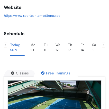
Website
https://www.sportcenter-wittenau.de
Schedule
Today,
Mo
Tu
We
Th
Fr
Sa
Su 9
10
11
12
13
14
15
Classes
Free Trainings