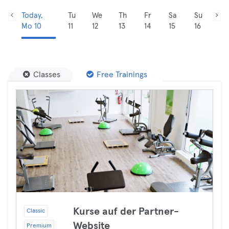
Today,
Tu
We
Th
Fr
Sa
Su
Mo 10
11
12
13
14
15
16
Classes
Free Trainings
Kurse auf der Partner-
Classic
Website
Premium