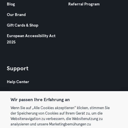
Blog
Referral Program
Our Brand
Gift Cards & Shop
European Accessibility Act
2025
Support
Help Center
Wir passen Ihre Erfahrung an
Wenn Sie auf „Alle Cookies akzeptieren“ klicken, stimmen Sie
der Speicherung von Cookies auf Ihrem Gerät zu, um die
Websitenavigation zu verbessern, die Websitenutzung zu
© 2026 Urban Sports Group GmbH. All rights reserved.
analysieren und unsere Marketingbemühungen zu