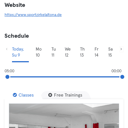
Website
https://www.sportzirkelaltona.de
Schedule
Today,
Mo
Tu
We
Th
Fr
Sa
Su 9
10
11
12
13
14
15
05:00
00:00
Classes
Free Trainings