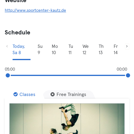
Website
http://www.sportcenter-kautz.de
Schedule
Today,
Su
Mo
Tu
We
Th
Fr
Sa 8
9
10
11
12
13
14
05:00
00:00
Classes
Free Trainings