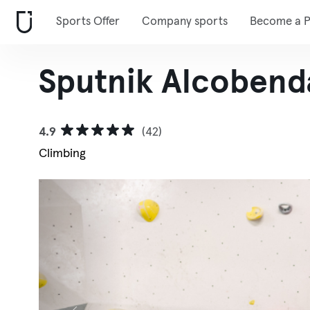
Sports Offer
Company sports
Become a P
Sputnik Alcobend
4.9
(42)
Climbing