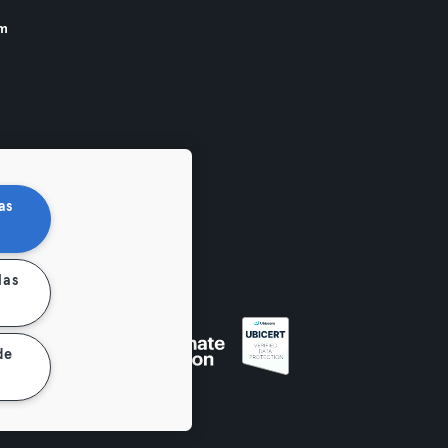
am
as
las
de