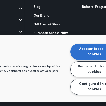
Blog
Referral Progr
Our Brand
Gift Cards & Shop
European Accessibility
Act 2025
Aceptar todas l
cookies
Rechazar todas 
a que las cookies se guarden en su dispositivo
mismo, y colaborar con nuestros estudios para
cookies
ditions
Privacy
Imprint
Terminate contracts here
Configuración 
 contracts here
cookies