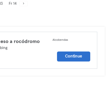
13
Fr 14
Alcobendas
ceso a rocódromo
bing
Continue