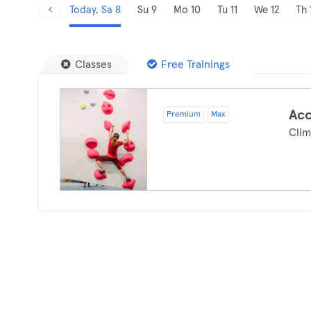
Today, Sa 8
Su 9
Mo 10
Tu 11
We 12
Th 
Classes
Free Trainings
Ac
Premium
Max
Clim