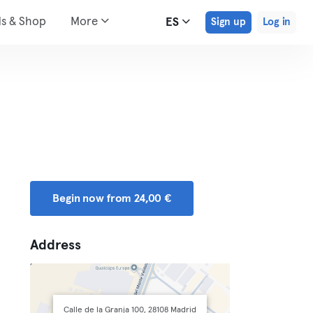
ds & Shop
More
ES
Sign up
Log in
Begin now from 24,00 €
Address
Calle de la Granja 100, 28108 Madrid