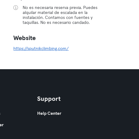
No es necesaria reserva previa. Puedes
alquilar material de escalada en la
instalación. Contamos con fuentes y
taquillas. No es necesario candado.
Website
https://sputnikclimbing.com/
Support
s
Help Center
er