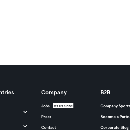
tries
Company
B2B
Jobs
Company Sport
We are hiring!
Press
Become a Partn
Contact
Corporate Blog