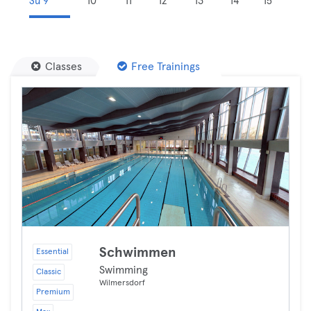
Su 9
10
11
12
13
14
15
Classes
Free Trainings
Schwimmen
Essential
Swimming
Classic
Wilmersdorf
Premium