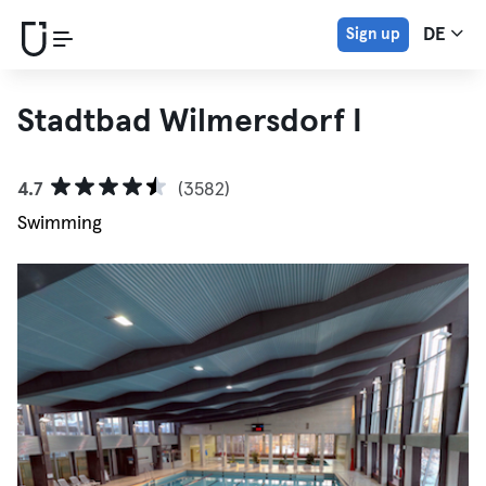
Sign up
DE
Stadtbad Wilmersdorf I
4.7
(3582)
Swimming