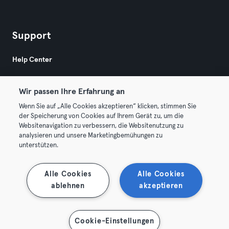
Support
Help Center
Wir passen Ihre Erfahrung an
Wenn Sie auf „Alle Cookies akzeptieren“ klicken, stimmen Sie
der Speicherung von Cookies auf Ihrem Gerät zu, um die
Websitenavigation zu verbessern, die Websitenutzung zu
© 2026 Urban Sports Group GmbH. All rights reserved.
analysieren und unsere Marketingbemühungen zu
Terms & Conditions
Privacy
Imprint
unterstützen.
Terminate contracts here
Withdraw contracts here
Alle Cookies
Alle Cookies
ablehnen
akzeptieren
Cookie-Einstellungen