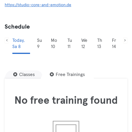
https://studio-core-and-emotion.de
Schedule
Today,
Su
Mo
Tu
We
Th
Fr
Sa 8
9
10
11
12
13
14
Classes
Free Trainings
No free training found