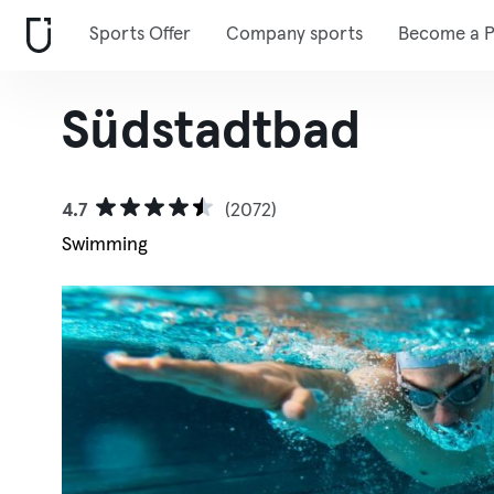
Sports Offer
Company sports
Become a P
Südstadtbad
4.7
(2072)
Swimming