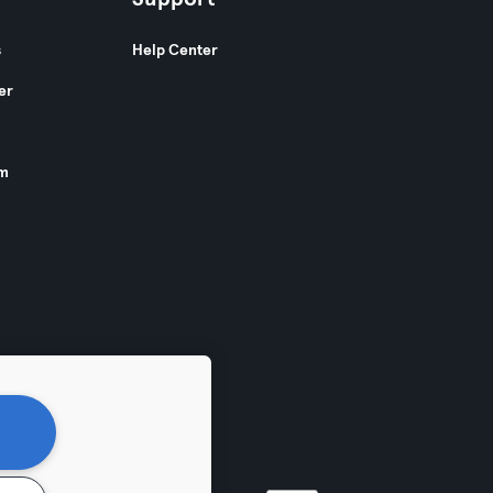
s
Help Center
er
am