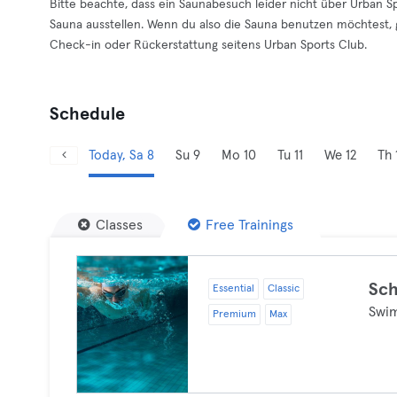
Bitte beachte, dass ein Saunabesuch leider nicht über Urban Sp
Sauna ausstellen. Wenn du also die Sauna benutzen möchtest, 
Check-in oder Rückerstattung seitens Urban Sports Club.
Schedule
Today, Sa 8
Su 9
Mo 10
Tu 11
We 12
Th 
Classes
Free Trainings
Sc
Essential
Classic
Swi
Premium
Max