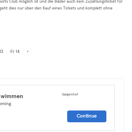
orts Club möglich ist und die Bäder auch kein Zuzahlungsticket für
geht dies nur über den Kauf eines Tickets und komplett ohne
13
Fr 14
Galgenhof
hwimmen
mming
Continue