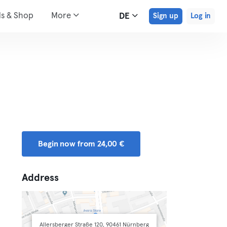
ds & Shop
More
DE
Sign up
Log in
Begin now from 24,00 €
Address
Allersberger Straße 120, 90461 Nürnberg