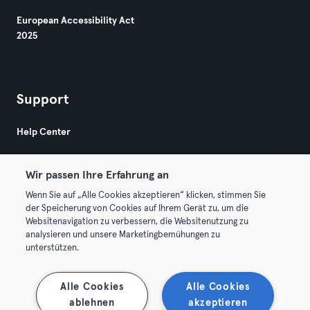
European Accessibility Act
2025
Support
Help Center
Wir passen Ihre Erfahrung an
Wenn Sie auf „Alle Cookies akzeptieren“ klicken, stimmen Sie
der Speicherung von Cookies auf Ihrem Gerät zu, um die
Websitenavigation zu verbessern, die Websitenutzung zu
© 2026 Urban Sports Group GmbH. All rights reserved.
analysieren und unsere Marketingbemühungen zu
Terms & Conditions
Privacy
Imprint
unterstützen.
Terminate contracts here
Withdraw contracts here
Alle Cookies
Alle Cookies
ablehnen
akzeptieren