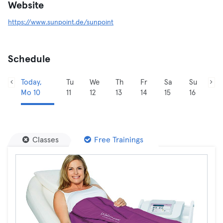
Website
https://www.sunpoint.de/sunpoint
Schedule
Today,
Tu
We
Th
Fr
Sa
Su
Mo 10
11
12
13
14
15
16
Classes
Free Trainings