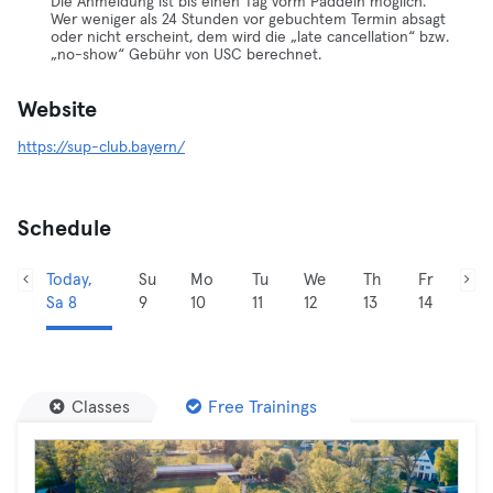
Die Anmeldung ist bis einen Tag vorm Paddeln möglich.
Wer weniger als 24 Stunden vor gebuchtem Termin absagt
oder nicht erscheint, dem wird die „late cancellation“ bzw.
„no-show“ Gebühr von USC berechnet.
Website
https://sup-club.bayern/
Schedule
Today,
Su
Mo
Tu
We
Th
Fr
Sa 8
9
10
11
12
13
14
Classes
Free Trainings