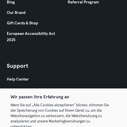
Blog
Referral Program
Our Brand
Gift Cards & Shop
European Accessibility Act
2025
Support
Help Center
Wir passen Ihre Erfahrung an
Wenn Sie auf „Alle Cookies akzeptieren“ klicken, stimmen Sie
der Speicherung von Cookies auf Ihrem Gerät zu, um die
Websitenavigation zu verbessern, die Websitenutzung zu
© 2026 Urban Sports Group GmbH. All rights reserved.
analysieren und unsere Marketingbemühungen zu
Terms & Conditions
Privacy
Imprint
unterstützen.