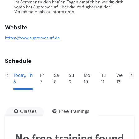
Im Sommer zu den heißen Tagen empfehlen wir dir, dich
vorab bei Supremesurf über die Verfügbarkeit des
Verleihmaterials zu informieren.
Website
https://www.supremesurf.de
Schedule
Today, Th
Fr
Sa
Su
Mo
Tu
We
6
7
8
9
10
11
12
Classes
Free Trainings
No free training found