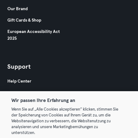
Our Brand
Gift Cards & Shop
European Accessibility Act
2025
Support
Help Center
Wir passen Ihre Erfahrung an
Wenn Sie auf „Alle Cookies akzeptieren“ klicken, stimmen Sie
der Speicherung von Cookies auf Ihrem Gerät zu, um die
Websitenavigation zu verbessern, die Websitenutzung zu
© 2026 Urban Sports Group GmbH. All rights reserved.
analysieren und unsere Marketingbemühungen zu
Terms & Conditions
Privacy
Imprint
unterstützen.