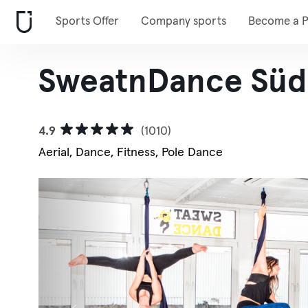
Sports Offer
Company sports
Become a P
SweatnDance Süd
4.9
(1010)
Aerial, Dance, Fitness, Pole Dance