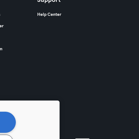
Support
s
Help Center
er
am