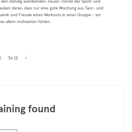
nd den ständig wandelnden, neuen Trends der Sport-und
lauben daran, dass nur eine gute Mischung aus Tanz- und
ynamik und Freude eines Workouts in einer Gruppe - wir
or allem motivierter fühlen.
2
Th 13
aining found