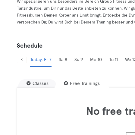
Wir spezialisieren uns besonders im Bereich Group Fitness u
Tanzindustrie, um Dir nur das Beste anbieten zu können. Wir g
Fitnesskursen Deinen Körper ans Limit bringt. Entdecke die D
versprechen Dir, Du wirst Dich bei Deinem Training besser und v
Schedule
Today, Fr 7
Sa 8
Su 9
Mo 10
Tu 11
We 1
Classes
Free Trainings
No free tr