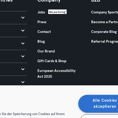
tries
Company
B2B
Jobs
Company Sport
We are hiring!
Press
Become a Partn
Contact
Corporate Blog
Blog
Referral Progr
Our Brand
Gift Cards & Shop
European Accessibility
Act 2025
Alle Cookies
akzeptieren
n Sie der Speicherung von Cookies auf Ihrem