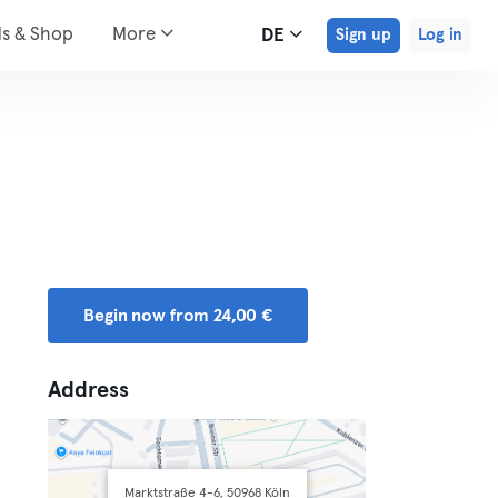
ds & Shop
More
DE
Sign up
Log in
Begin now from 24,00 €
Address
Marktstraße 4-6, 50968 Köln