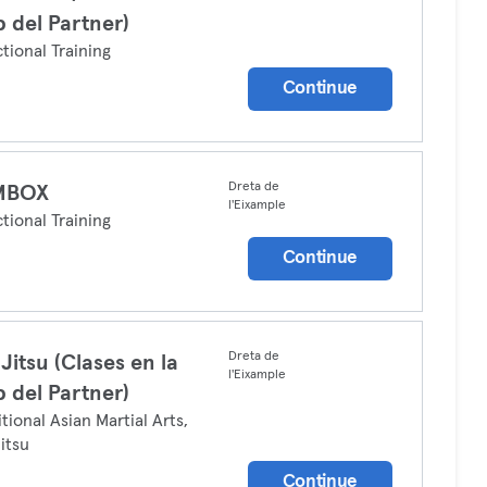
 del Partner)
tional Training
Continue
Dreta de
MBOX
l'Eixample
tional Training
Continue
Dreta de
 Jitsu (Clases en la
l'Eixample
 del Partner)
itional Asian Martial Arts,
Jitsu
Continue