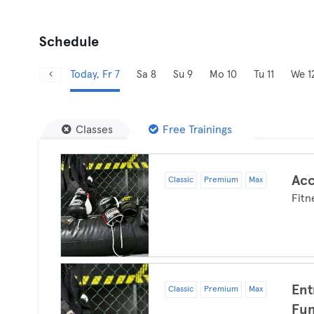
Schedule
Today, Fr 7
Sa 8
Su 9
Mo 10
Tu 11
We 1
Classes
Free Trainings
Acc
Classic
Premium
Max
Fitn
Ent
Classic
Premium
Max
Fun