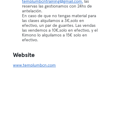
templumbcntraining@gmail.com.
las
reservas las gestionamos con 24hs de
antelación.
En caso de que no tengas material para
las clases alquilamos a 3€,solo en
efectivo, un par de guantes. Las vendas
las vendemos a 10€,solo en efectivo, y el
Kimono lo alquilamos a 15€ solo en
efectivo.
Website
www.templumbcn.com