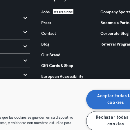
Jobs
Company Sport
We are hiring!
Press
Become a Partn
Contact
Corporate Blog
Blog
Referral Progr
Our Brand
Gift Cards & Shop
European Accessibility
Act 2025
Aceptar todas l
cookies
Rechazar todas 
a que las cookies se guarden en su dispositivo
mismo, y colaborar con nuestros estudios para
cookies