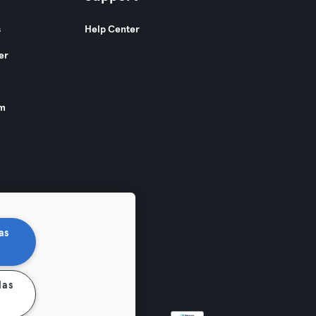
s
Help Center
er
am
as
las