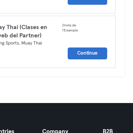
Dreta de
y Thai (Clases en
l'Eixample
web del Partner)
ng Sports, Muay Thai
Continue
tries
Company
B2B