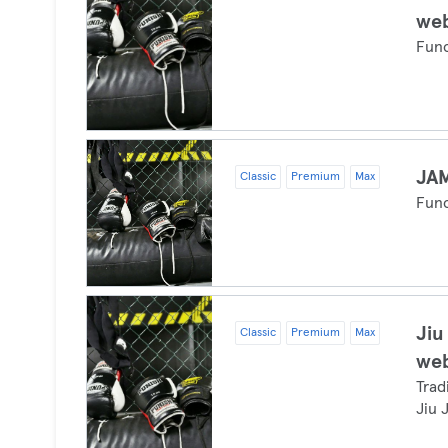
web
Func
JA
Classic
Premium
Max
Func
Jiu
Classic
Premium
Max
web
Trad
Jiu 