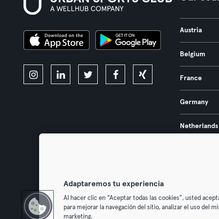
Austria
Belgium
France
Germany
Netherlands
Portugal
Spain
Adaptaremos tu experiencia
Al hacer clic en “Aceptar todas las cookies”, usted acept
para mejorar la navegación del sitio, analizar el uso del 
marketing.