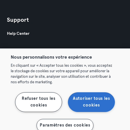
Support
Help Center
Nous personnalisons votre expérience
En cliquant sur « Accepter tous les cookies », vous acceptez
le stockage de cookies sur votre appareil pour améliorer la
© 2026 Urban Sports Group GmbH. All rights reserved.
navigation sur le site, analyser son utilisation et contribuer à
Terms & Conditions
Privacy
Imprint
nos efforts de marketing.
Terminate contracts here
Withdraw contracts here
Refuser tous les
Autoriser tous les
cookies
cookies
Paramètres des cookies