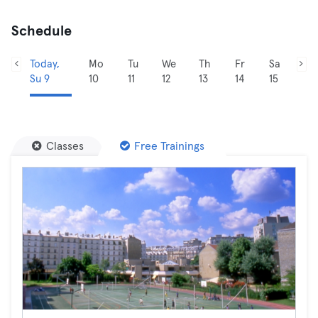
Schedule
Today,
Mo
Tu
We
Th
Fr
Sa
Su 9
10
11
12
13
14
15
Classes
Free Trainings