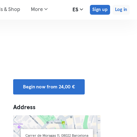
ds & Shop
More
ES
Sign up
Log in
Begin now from 24,00 €
Address
Carrer de Moragas 11, 08022 Barcelona