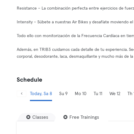
Resistance – La combinación perfecta entre ejercicios de fuer
Intensity – Súbete a nuestras Air Bikes y desafíate moviendo e
Todo ello con monitorización de la Frecuencia Cardíaca en tiem
Además, en TRIB3 cuidamos cada detalle de tu experiencia. S
corporal, desodorante, laca, desmaquillante y mucho más de l
Schedule
Today, Sa 8
Su 9
Mo 10
Tu 11
We 12
Th 
Classes
Free Trainings