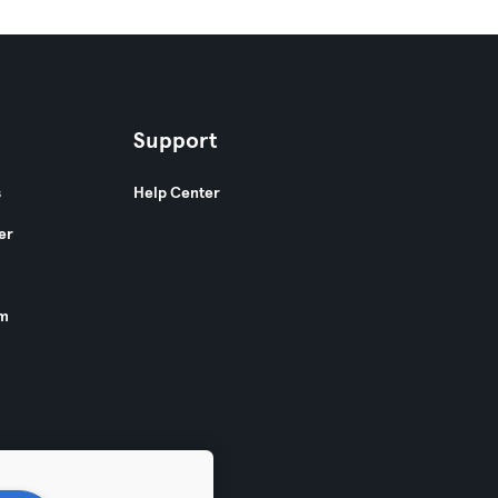
Support
s
Help Center
er
am