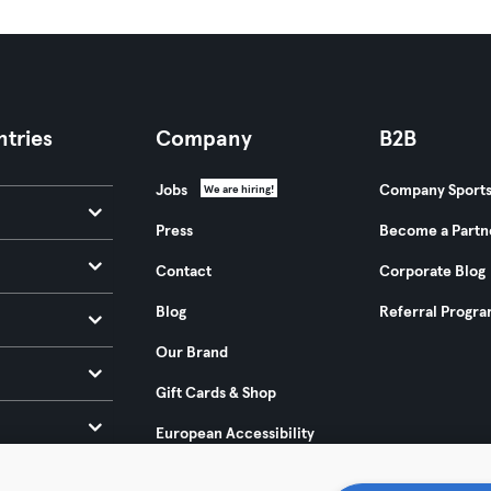
tries
Company
B2B
Jobs
Company Sport
We are hiring!
Press
Become a Partn
Contact
Corporate Blog
Blog
Referral Progr
Our Brand
Gift Cards & Shop
European Accessibility
Act 2025