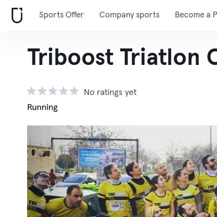
Sports Offer
Company sports
Become a P
Triboost Triatlon 
No ratings yet
Running