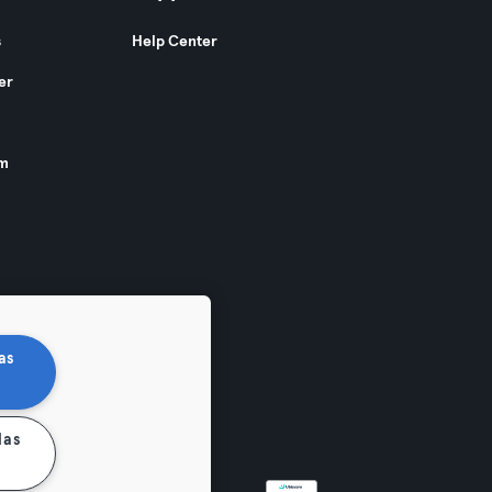
s
Help Center
er
am
as
las