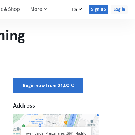
ds & Shop
More
ES
Sign up
Log in
ning
Begin now from 24,00 €
Address
Avenida del Manzanares, 28011 Madrid