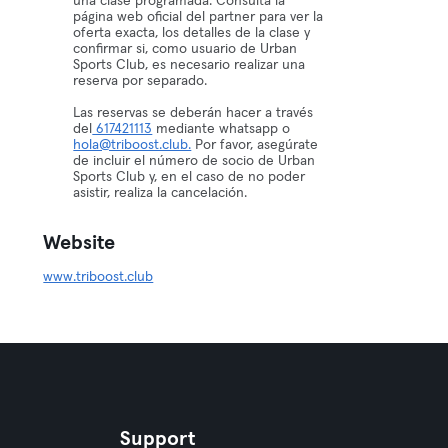
una clase programada. Consulta la
página web oficial del partner para ver la
oferta exacta, los detalles de la clase y
confirmar si, como usuario de Urban
Sports Club, es necesario realizar una
reserva por separado.
Las reservas se deberán hacer a través
del
617421113
mediante whatsapp o
hola@triboost.club.
Por favor, asegúrate
de incluir el número de socio de Urban
Sports Club y, en el caso de no poder
asistir, realiza la cancelación.
Website
www.triboost.club
Support