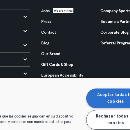
Jobs
Company Sport
We are hiring!
Press
Become a Partn
Contact
Corporate Blog
Blog
Referral Progr
Our Brand
Gift Cards & Shop
European Accessibility
Act 2025
Aceptar todas l
cookies
Rechazar todas 
a que las cookies se guarden en su dispositivo
mismo, y colaborar con nuestros estudios para
cookies