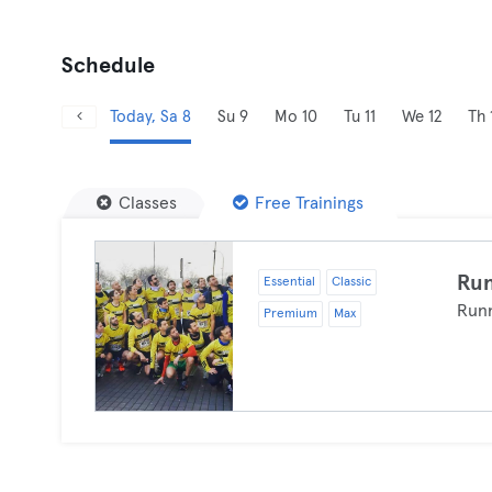
Schedule
Today, Sa 8
Su 9
Mo 10
Tu 11
We 12
Th 
Classes
Free Trainings
Ru
Essential
Classic
Run
Premium
Max