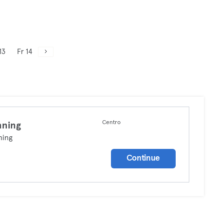
13
Fr 14
Centro
nning
ning
Continue