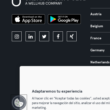
Austria
Belgium
France
Germany
Netherlands
Portugal
Spain
Adaptaremos tu experiencia
Al hacer clic en “Aceptar todas las cookies”, usted acept
para mejorar la navegación del sitio, analizar el uso del 
marketing.