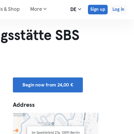
ds & Shop
More
DE
Sign up
Log in
gsstätte SBS
Begin now from 24,00 €
Address
Im Spektefeld 27a, 13591 Berlin