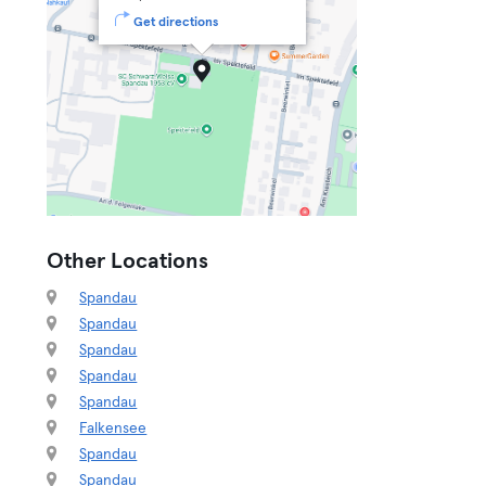
Get directions
Other Locations
Spandau
Spandau
Spandau
Spandau
Spandau
Falkensee
Spandau
Spandau