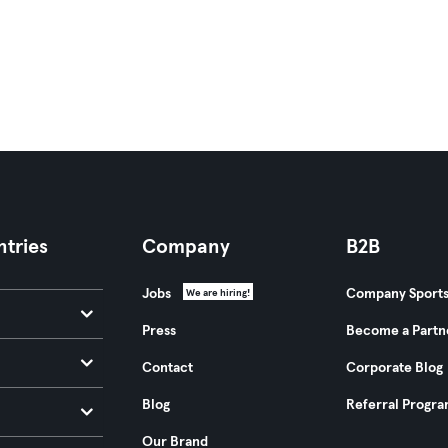
tries
Company
B2B
Jobs
Company Sport
We are hiring!
Press
Become a Partn
Contact
Corporate Blog
Blog
Referral Progr
Our Brand