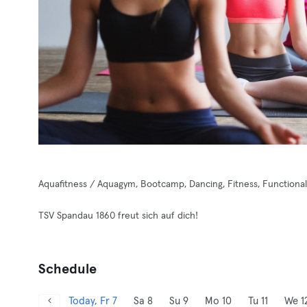
Aquafitness / Aquagym, Bootcamp, Dancing, Fitness, Functional 
TSV Spandau 1860 freut sich auf dich!
Schedule
Today, Fr 7
Sa 8
Su 9
Mo 10
Tu 11
We 1