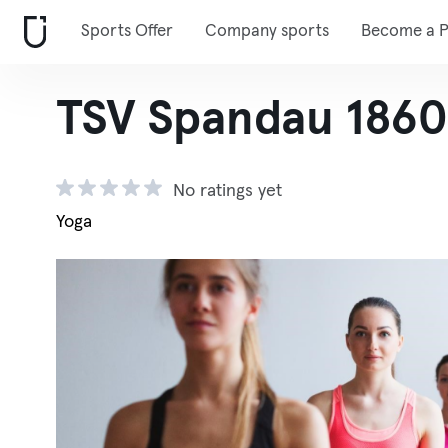
Sports Offer
Company sports
Become a P
TSV Spandau 1860
No ratings yet
Yoga