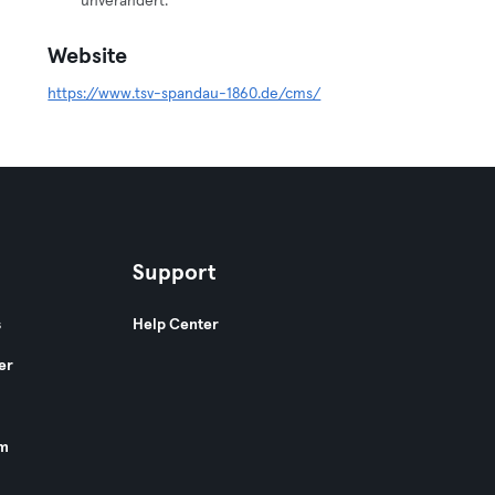
unverändert.
Website
https://www.tsv-spandau-1860.de/cms/
Support
s
Help Center
er
am