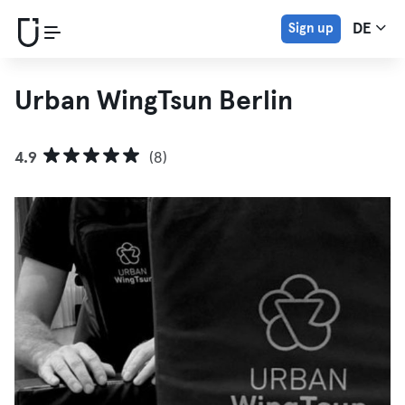
Sign up
DE
Urban WingTsun Berlin
4.9
(8)