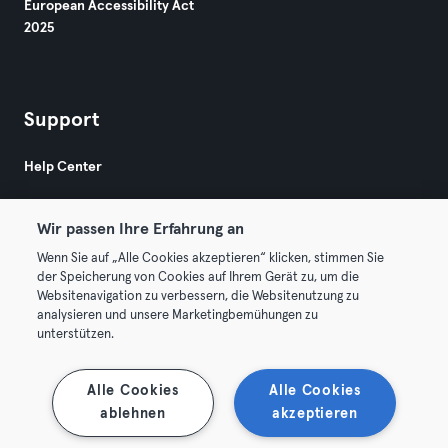
European Accessibility Act
2025
Support
Help Center
Wir passen Ihre Erfahrung an
Wenn Sie auf „Alle Cookies akzeptieren“ klicken, stimmen Sie
der Speicherung von Cookies auf Ihrem Gerät zu, um die
Websitenavigation zu verbessern, die Websitenutzung zu
© 2026 Urban Sports Group GmbH. All rights reserved.
analysieren und unsere Marketingbemühungen zu
Terms & Conditions
Privacy
Imprint
unterstützen.
Terminate contracts here
Withdraw contracts here
Alle Cookies
Alle Cookies
ablehnen
akzeptieren