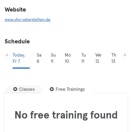
Website
www.vhs-vaterstetten.de
Schedule
Today,
Sa
Su
Mo
Tu
We
Th
Fr 7
8
9
10
11
12
13
Classes
Free Trainings
No free training found