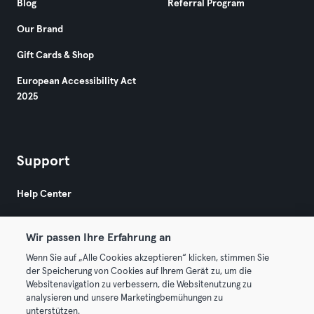
Blog
Referral Program
Our Brand
Gift Cards & Shop
European Accessibility Act
2025
Support
Help Center
Wir passen Ihre Erfahrung an
Wenn Sie auf „Alle Cookies akzeptieren“ klicken, stimmen Sie
der Speicherung von Cookies auf Ihrem Gerät zu, um die
Websitenavigation zu verbessern, die Websitenutzung zu
© 2026 Urban Sports Group GmbH. All rights reserved.
analysieren und unsere Marketingbemühungen zu
Terms & Conditions
Privacy
Imprint
unterstützen.