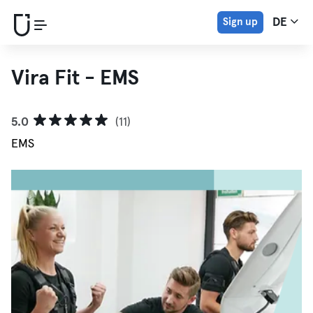
Sign up
DE
Vira Fit - EMS
5.0
(11)
EMS