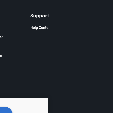
Support
s
Help Center
er
am