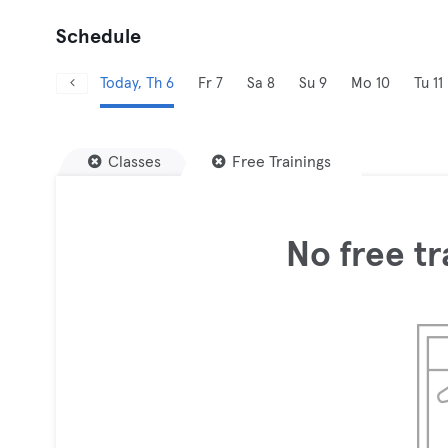
Schedule
Today, Th 6
Fr 7
Sa 8
Su 9
Mo 10
Tu 11
Classes
Free Trainings
No free tr