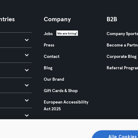
tries
Company
B2B
Jobs
Company Sport
We are hiring!
Press
Become a Partn
Contact
Corporate Blog
Blog
Referral Progr
Our Brand
Gift Cards & Shop
European Accessibility
Act 2025
Alle Cookies