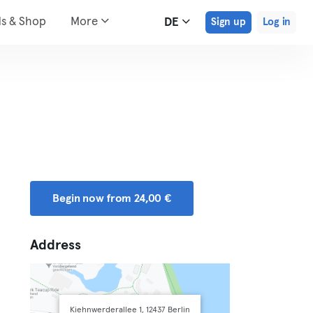
ds & Shop
More
DE
Sign up
Log in
Begin now from 24,00 €
Address
Kiehnwerderallee 1, 12437 Berlin