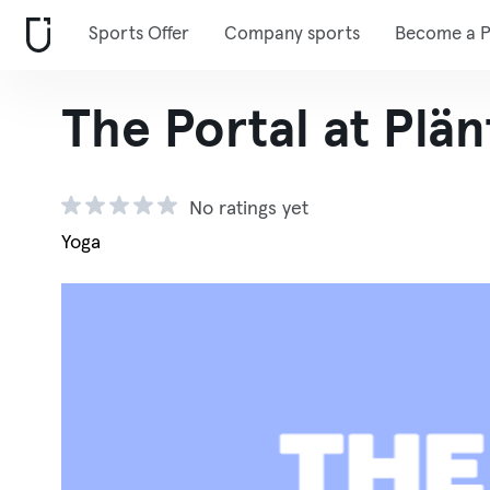
Sports Offer
Company sports
Become a P
The Portal at Plä
No ratings yet
Yoga