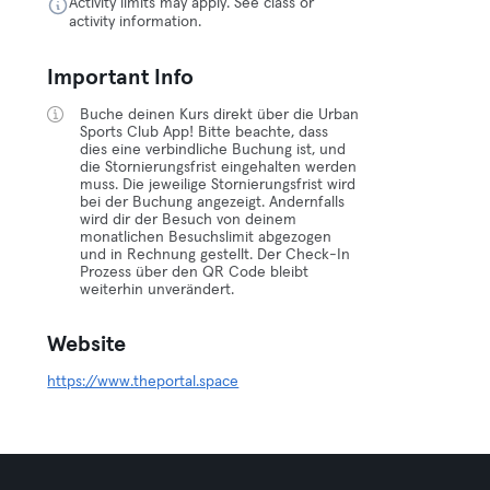
Activity limits may apply. See class or
activity information.
Important Info
Buche deinen Kurs direkt über die Urban
Sports Club App! Bitte beachte, dass
dies eine verbindliche Buchung ist, und
die Stornierungsfrist eingehalten werden
muss. Die jeweilige Stornierungsfrist wird
bei der Buchung angezeigt. Andernfalls
wird dir der Besuch von deinem
monatlichen Besuchslimit abgezogen
und in Rechnung gestellt. Der Check-In
Prozess über den QR Code bleibt
weiterhin unverändert.
Website
https://www.theportal.space