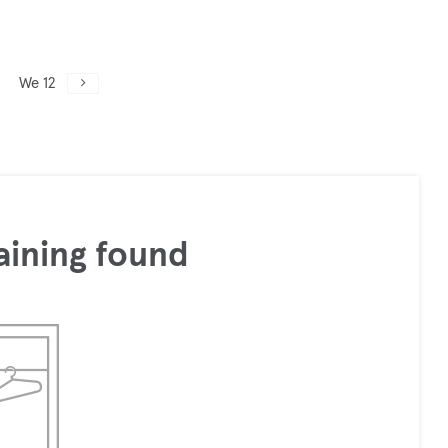
We 12
aining found