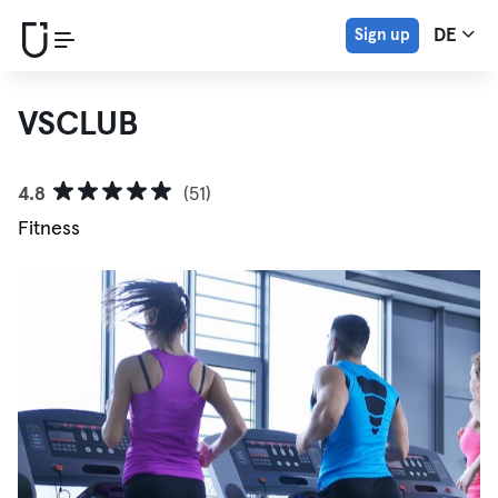
Sign up
DE
VSCLUB
4.8
(51)
Fitness