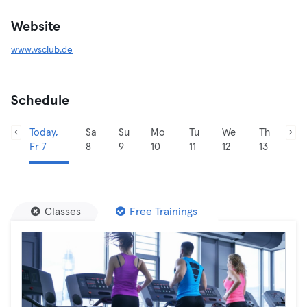
Website
www.vsclub.de
Schedule
Today,
Sa
Su
Mo
Tu
We
Th
Fr 7
8
9
10
11
12
13
Classes
Free Trainings