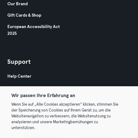
Our Brand
Gift Cards & Shop
European Accessibility Act
2025
Support
Help Center
Wir passen Ihre Erfahrung an
Wenn Sie auf „Alle Cookies akzeptieren“ klicken, stimmen Sie
der Speicherung von Cookies auf Ihrem Gerät zu, um die
Websitenavigation zu verbessern, die Websitenutzung zu
© 2026 Urban Sports Group GmbH. All rights reserved.
analysieren und unsere Marketingbemühungen zu
Terms & Conditions
Privacy
Imprint
unterstützen.