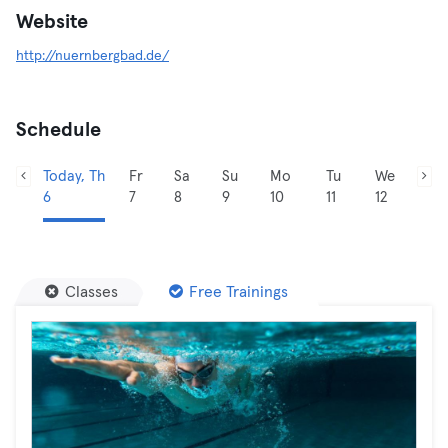
Website
http://nuernbergbad.de/
Schedule
Today, Th
Fr
Sa
Su
Mo
Tu
We
6
7
8
9
10
11
12
Classes
Free Trainings