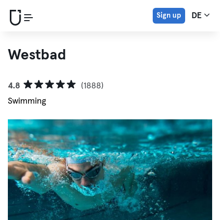
Sign up
DE
Westbad
4.8
(1888)
Swimming