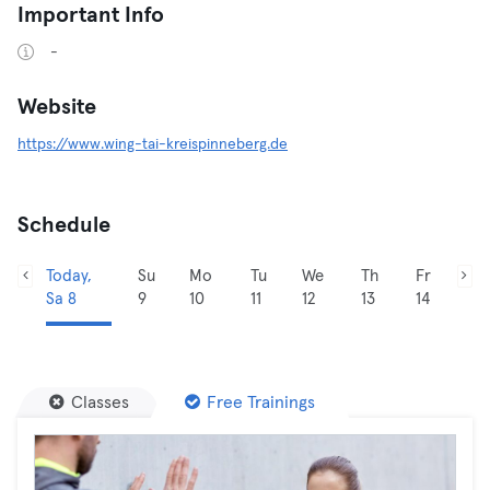
Important Info
-
Website
https://www.wing-tai-kreispinneberg.de
Schedule
Today,
Su
Mo
Tu
We
Th
Fr
Sa 8
9
10
11
12
13
14
Classes
Free Trainings