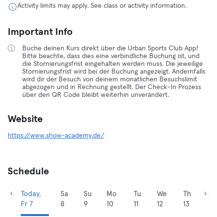
Activity limits may apply. See class or activity information.
Important Info
Buche deinen Kurs direkt über die Urban Sports Club App!
Bitte beachte, dass dies eine verbindliche Buchung ist, und
die Stornierungsfrist eingehalten werden muss. Die jeweilige
Stornierungsfrist wird bei der Buchung angezeigt. Andernfalls
wird dir der Besuch von deinem monatlichen Besuchslimit
abgezogen und in Rechnung gestellt. Der Check-In Prozess
über den QR Code bleibt weiterhin unverändert.
Website
https://www.show-academy.de/
Schedule
Today,
Sa
Su
Mo
Tu
We
Th
Fr 7
8
9
10
11
12
13