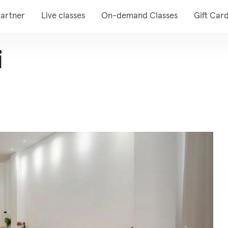
artner
Live classes
On-demand Classes
Gift Car
i