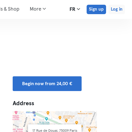
ds & Shop
More
FR
Sign up
Log in
Begin now from 24,00 €
Address
17 Rue de Douai, 75009 Paris