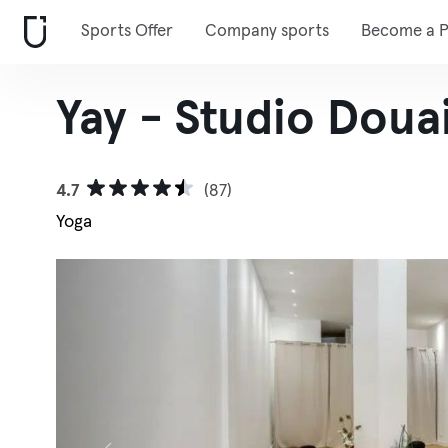
Sports Offer
Company sports
Become a P
Yay - Studio Doua
4.7
(87)
Yoga