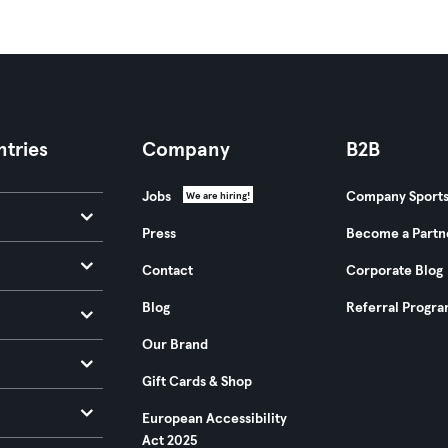
tries
Company
B2B
Jobs
Company Sport
We are hiring!
Press
Become a Partn
Contact
Corporate Blog
Blog
Referral Progr
Our Brand
Gift Cards & Shop
European Accessibility
Act 2025