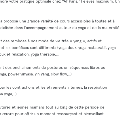
 rendre votre pratique optimale chez YAY Paris. 11 élèves maximum. Un
ga propose une grande variété de cours accessibles à toutes et à
écialisée dans l’accompagnement autour du yoga et de la maternité.
nt des remèdes à nos mode de vie très « yang », actifs et
t les bénéfices sont différents (yoga doux, yoga restauratif, yoga
x et relaxation, yoga thérapie,...)
sont des enchainements de postures en séquences libres ou
nga, power vinyasa, yin yang, slow flow,...)
ar les contractions et les étirements internes, la respiration
 yoga,...)
futures et jeunes mamans tout au long de cette période de
 en œuvre pour offrir un moment ressourçant et bienveillant