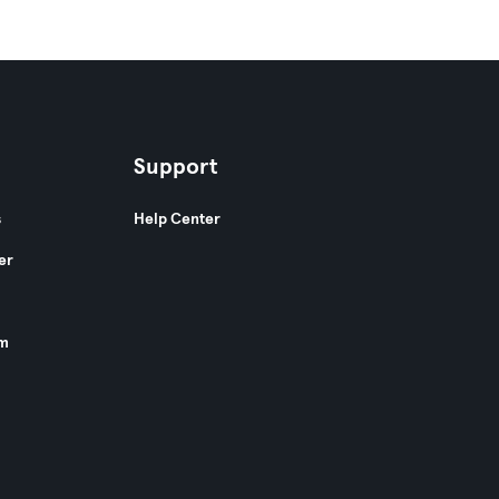
Support
s
Help Center
er
am