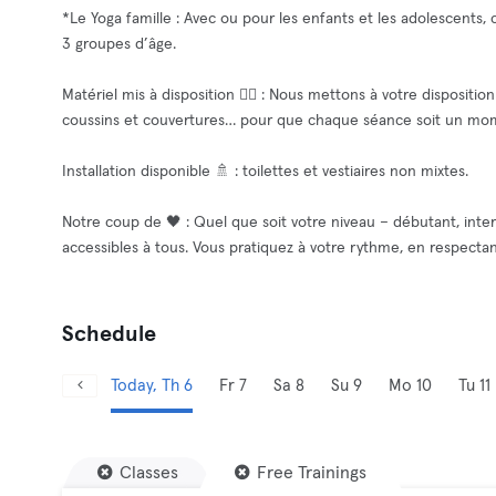
*Le Yoga famille : Avec ou pour les enfants et les adolescents
3 groupes d’âge.
Matériel mis à disposition 🧘‍♂️ : Nous mettons à votre disposition
coussins et couvertures… pour que chaque séance soit un mom
Installation disponible 🚿 : toilettes et vestiaires non mixtes.
Notre coup de 🖤 : Quel que soit votre niveau – débutant, int
accessibles à tous. Vous pratiquez à votre rythme, en respecta
Schedule
Today, Th 6
Fr 7
Sa 8
Su 9
Mo 10
Tu 11
Classes
Free Trainings