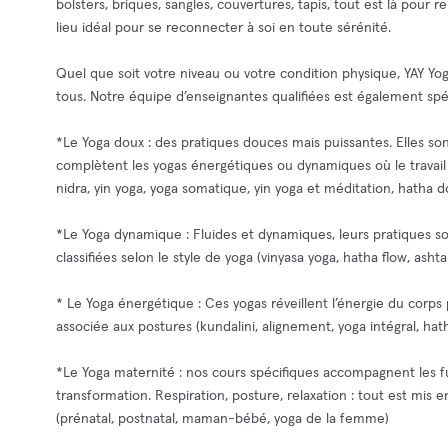
bolsters, briques, sangles, couvertures, tapis, tout est là pour
lieu idéal pour se reconnecter à soi en toute sérénité.
Quel que soit votre niveau ou votre condition physique, YAY Yo
tous. Notre équipe d’enseignantes qualifiées est également sp
*Le Yoga doux : des pratiques douces mais puissantes. Elles so
complètent les yogas énergétiques ou dynamiques où le travail e
nidra, yin yoga, yoga somatique, yin yoga et méditation, hatha dou
*Le Yoga dynamique : Fluides et dynamiques, leurs pratiques 
classifiées selon le style de yoga (vinyasa yoga, hatha flow, ashta
* Le Yoga énergétique : Ces yogas réveillent l’énergie du corps p
associée aux postures (kundalini, alignement, yoga intégral, hatha
*Le Yoga maternité : nos cours spécifiques accompagnent les 
transformation. Respiration, posture, relaxation : tout est mis
(prénatal, postnatal, maman-bébé, yoga de la femme)