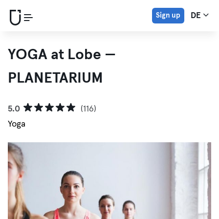
Sign up
DE
YOGA at Lobe —
PLANETARIUM
5.0
(116)
Yoga