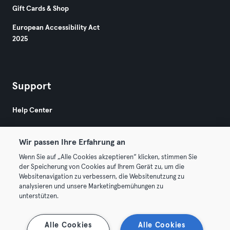
Gift Cards & Shop
European Accessibility Act
2025
Support
Help Center
Wir passen Ihre Erfahrung an
Wenn Sie auf „Alle Cookies akzeptieren“ klicken, stimmen Sie
der Speicherung von Cookies auf Ihrem Gerät zu, um die
Websitenavigation zu verbessern, die Websitenutzung zu
© 2026 Urban Sports Group GmbH. All rights reserved.
analysieren und unsere Marketingbemühungen zu
Terms & Conditions
Privacy
Imprint
unterstützen.
Terminate contracts here
Withdraw contracts here
Alle Cookies
Alle Cookies