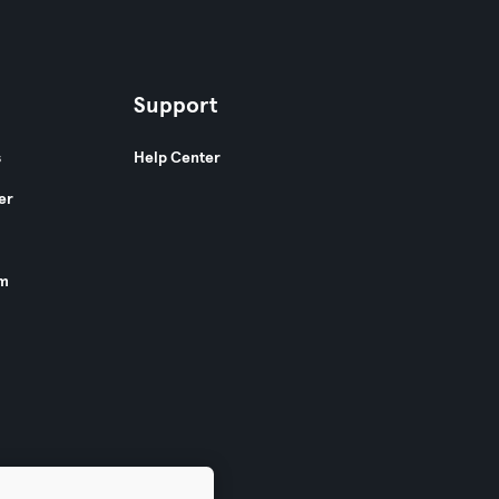
Support
s
Help Center
er
am