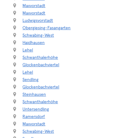
Maxvorstadt
Maxvorstadt
Ludwigsvorstadt
Obergiesing-Fasangarten
Schwabing-West
Haidhausen
Lehel
Schwanthalerhöhe
Glockenbachviertel
Lehel
Sendling
Glockenbachviertel
Steinhausen
Schwanthalerhöhe
Untersendling
Ramersdorf
Maxvorstadt
Schwabing-West