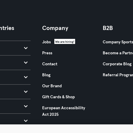
tries
Company
B2B
Jobs
Company Sport
We are hiring!
Press
Become a Partn
Contact
Corporate Blog
Blog
Referral Progr
Our Brand
Gift Cards & Shop
European Accessibility
Act 2025