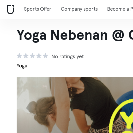
Sports Offer
Company sports
Become a P
Yoga Nebenan @ 
No ratings yet
Yoga