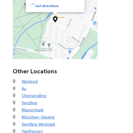
Get directions
Other Locations
Westend
Au
Obersendling
Sendling
Maxvorstadt
München-Giesing
Sendling Westpark
Haidhausen