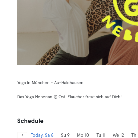
Yoga in München - Au-Haidhausen
Das Yoga Nebenan @ Ost-Flaucher freut sich auf Dich!
Schedule
Today, Sa 8
Su 9
Mo 10
Tu 11
We 12
Th 