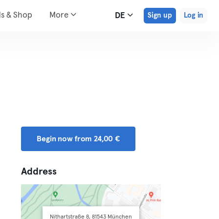
ds & Shop
More
DE
Sign up
Log in
Begin now from 24,00 €
Address
Nithartstraße 8, 81543 München