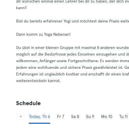
dir wünschen einmal einen Lehrer bei dir zu haben, der dich ind
kann?
Bist du bereits erfahrener Yogi und möchtest deine Praxis weite
Dann komm zu Yoga Nebenan!
Du übst in einer kleinen Gruppe mit maximal 8 anderen wunde
möglich auf die Bedürfnisse jedes Einzelnen einzugehen und dic
willkommen, Anfänger sowie Fortgeschrittene. Es werden immer
jedem eine wohltuende und sichere Praxis gewährleistet ist. 
Erfahrungen ist unglaublich kostbar und erschafft dir einen k
weiterentwickeln kannst.
Schedule
Today, Th 6
Fr 7
Sa 8
Su 9
Mo 10
Tu 11