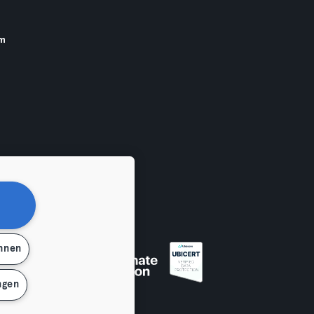
am
ehnen
ngen