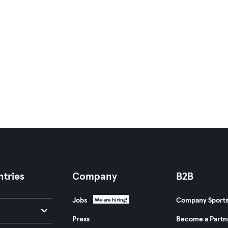
tries
Company
B2B
Jobs
Company Sport
We are hiring!
Press
Become a Partn