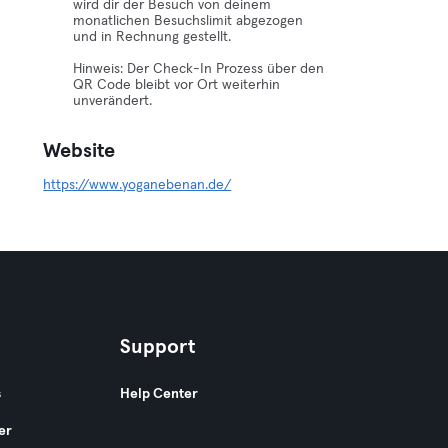
wird dir der Besuch von deinem
monatlichen Besuchslimit abgezogen
und in Rechnung gestellt.
Hinweis: Der Check-In Prozess über den
QR Code bleibt vor Ort weiterhin
unverändert.
Website
https://www.yoganebenan.de/
Support
s
Help Center
er