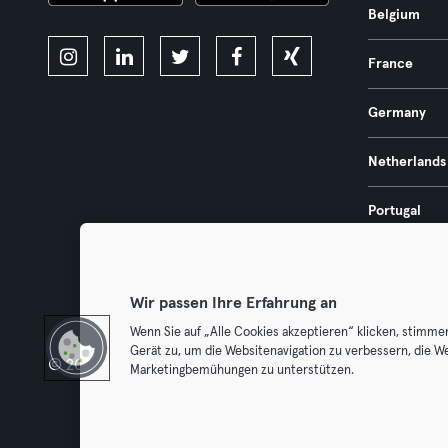
Belgium
France
Germany
Netherlands
Portugal
Spain
Wir passen Ihre Erfahrung an
Wenn Sie auf „Alle Cookies akzeptieren“ klicken, stimme
Gerät zu, um die Websitenavigation zu verbessern, die W
© 2026 Urban Sports Group GmbH. All rights reserved.
Terms & Con
Marketingbemühungen zu unterstützen.
Withdraw