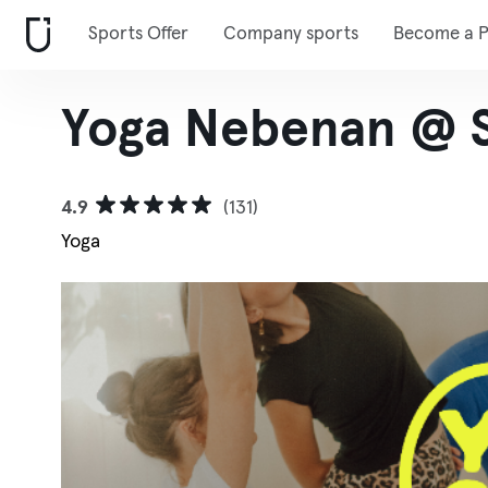
Sports Offer
Company sports
Become a P
Yoga Nebenan @ 
4.9
(131)
Yoga