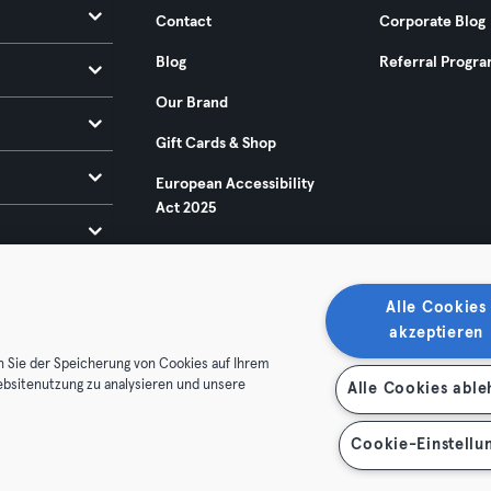
Contact
Corporate Blog
Blog
Referral Progr
Our Brand
Gift Cards & Shop
European Accessibility
Act 2025
Alle Cookies
akzeptieren
n Sie der Speicherung von Cookies auf Ihrem
ebsitenutzung zu analysieren und unsere
Alle Cookies abl
ditions
Privacy
Imprint
Terminate contracts here
 contracts here
Cookie-Einstellu