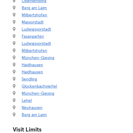
Obersendling
Berg am Laim
Milbertshofen
Maxvorstadt
Ludwigsvorstadt
Fasangarten
Ludwigsvorstadt
Milbertshofen
München-Giesing
Haidhausen
Haidhausen
Sendling
Glockenbachviertel
München-Giesing
Lehel
Neuhausen
Berg am Laim
Visit Limits