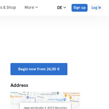
ds & Shop
More
DE
Sign up
Log in
Begin now from 24,00 €
Address
Jägerwirtstraße 9, 81373 München