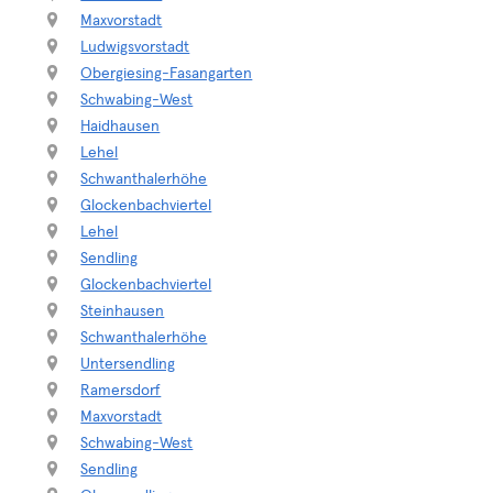
Maxvorstadt
Ludwigsvorstadt
Obergiesing-Fasangarten
Schwabing-West
Haidhausen
Lehel
Schwanthalerhöhe
Glockenbachviertel
Lehel
Sendling
Glockenbachviertel
Steinhausen
Schwanthalerhöhe
Untersendling
Ramersdorf
Maxvorstadt
Schwabing-West
Sendling