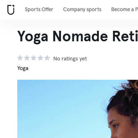
Sports Offer
Company sports
Become a P
Yoga Nomade Ret
No ratings yet
Yoga