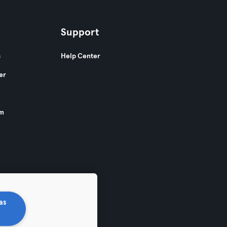
Support
s
Help Center
er
am
as