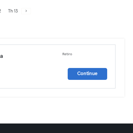
2
Th 13
Retiro
ga
a
Continue