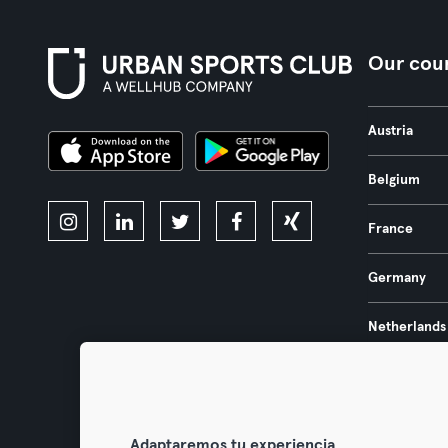
Our coun
Austria
Belgium
France
Germany
Netherlands
Portugal
Spain
Adaptaremos tu experiencia