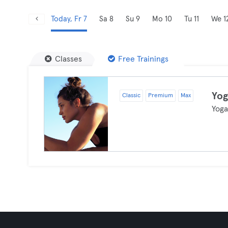
Today, Fr 7
Sa 8
Su 9
Mo 10
Tu 11
We 1
Classes
Free Trainings
Yo
Classic
Premium
Max
Yog