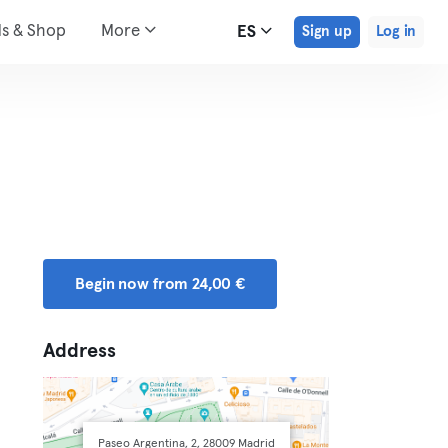
ds & Shop
More
ES
Sign up
Log in
Begin now from 24,00 €
Address
Paseo Argentina, 2, 28009 Madrid