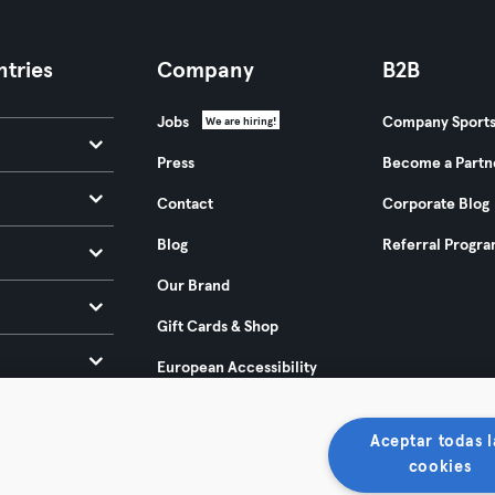
tries
Company
B2B
Jobs
Company Sport
We are hiring!
Press
Become a Partn
Contact
Corporate Blog
Blog
Referral Progr
Our Brand
Gift Cards & Shop
European Accessibility
Act 2025
Aceptar todas l
cookies