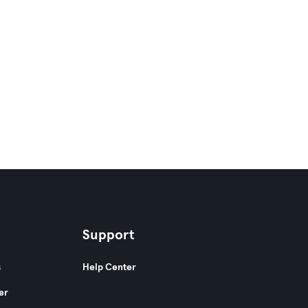
Support
s
Help Center
er