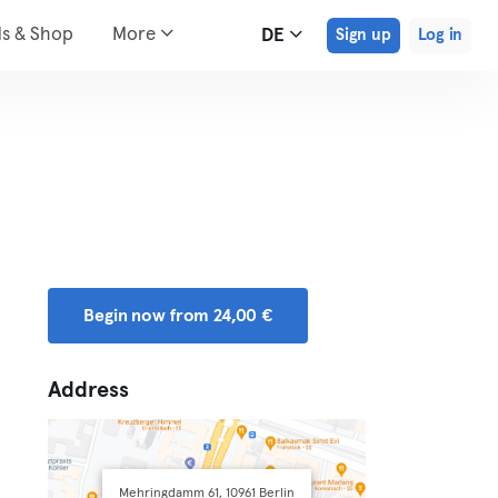
ds & Shop
More
DE
Sign up
Log in
Begin now from 24,00 €
Address
Mehringdamm 61, 10961 Berlin