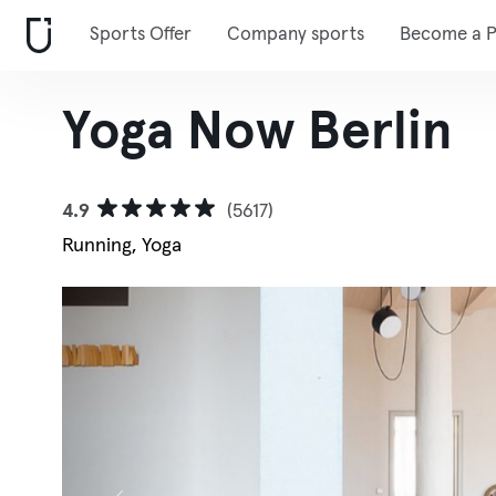
Sports Offer
Company sports
Become a P
Yoga Now Berlin
4.9
(5617)
Running, Yoga