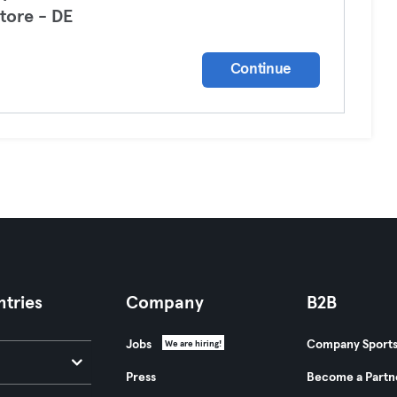
tore - DE
a
Continue
tries
Company
B2B
Jobs
Company Sport
We are hiring!
Press
Become a Partn