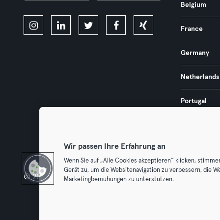
Belgium
France
Germany
Netherlands
Portugal
Spain
Wir passen Ihre Erfahrung an
Wenn Sie auf „Alle Cookies akzeptieren“ klicken, stimme
Gerät zu, um die Websitenavigation zu verbessern, die W
© 2026 Urban Sports Group GmbH. All rights reserved.
Terms & Con
Marketingbemühungen zu unterstützen.
Withdraw