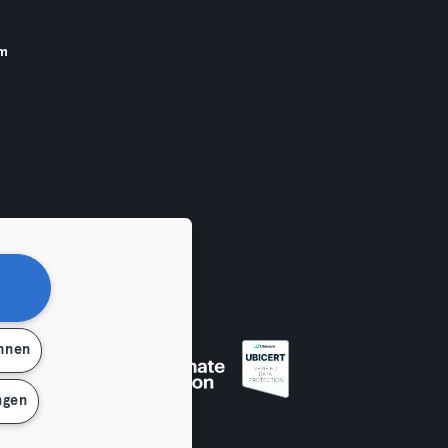
am
ehnen
ngen