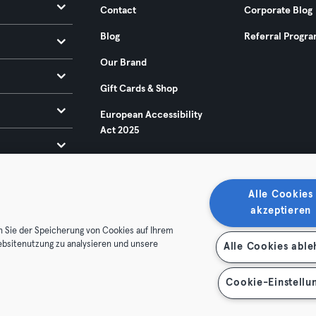
Contact
Corporate Blog
Blog
Referral Progr
Our Brand
Gift Cards & Shop
European Accessibility
Act 2025
Alle Cookies
akzeptieren
n Sie der Speicherung von Cookies auf Ihrem
ebsitenutzung zu analysieren und unsere
Alle Cookies abl
ditions
Privacy
Imprint
Terminate contracts here
 contracts here
Cookie-Einstellu