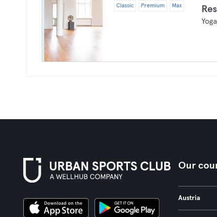
Classic
Premium
Max
Res
Yog
Our coun
Austria