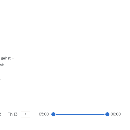
 gehst –
st:
.
2
Th 13
05:00
00:00