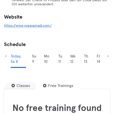
Hinweis: Der Check-In Prozess über den QR Code bleibt vor
Ort weiterhin unverändert.
Website
https://www.yogasamadi.com/
Schedule
Today,
Su
Mo
Tu
We
Th
Fr
Sa 8
9
10
11
12
13
14
Classes
Free Trainings
No free training found