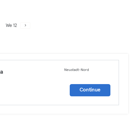
We 12
Neustadt-Nord
ga
a
Continue