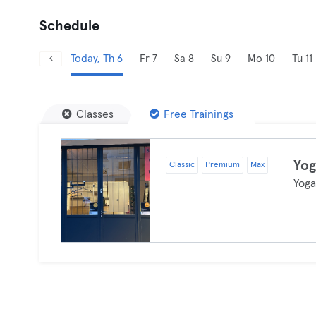
Schedule
Today, Th 6
Fr 7
Sa 8
Su 9
Mo 10
Tu 11
Classes
Free Trainings
Yo
Classic
Premium
Max
Yog