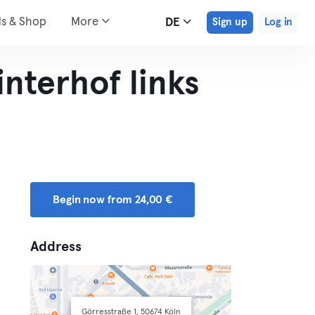
ds & Shop
More
DE
Sign up
Log in
nterhof links
Begin now from 24,00 €
Address
Görresstraße 1, 50674 Köln