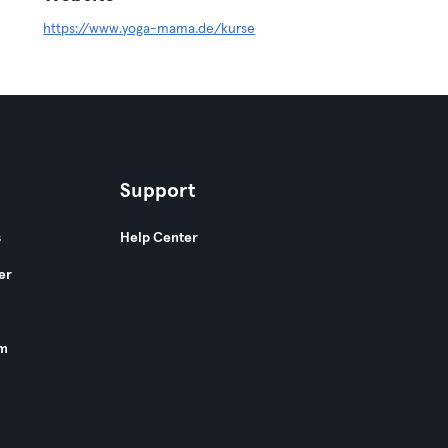
https://www.yoga-mama.de/kurse
Support
s
Help Center
er
am