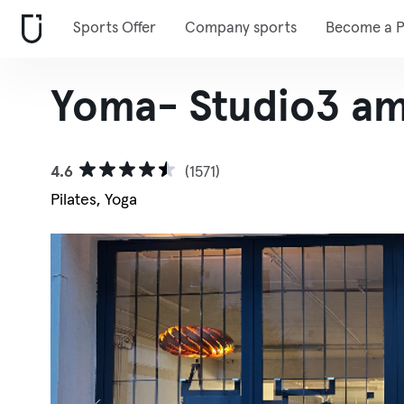
Sports Offer
Company sports
Become a P
Yoma- Studio3 am 
4.6
(1571)
Pilates, Yoga