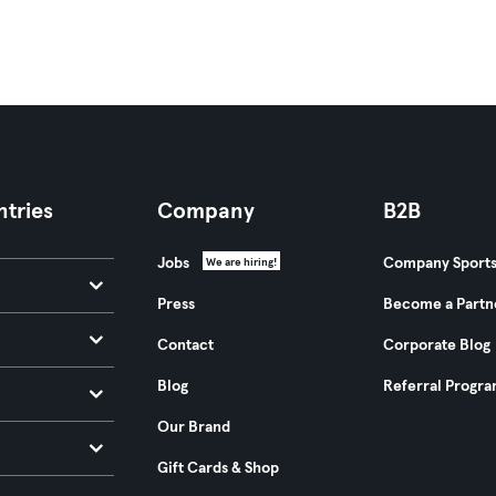
tries
Company
B2B
Jobs
Company Sport
We are hiring!
Press
Become a Partn
Contact
Corporate Blog
Blog
Referral Progr
Our Brand
Gift Cards & Shop