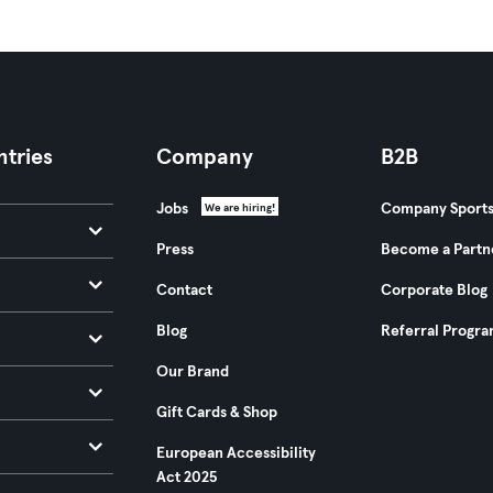
tries
Company
B2B
Jobs
Company Sport
We are hiring!
Press
Become a Partn
Contact
Corporate Blog
Blog
Referral Progr
Our Brand
Gift Cards & Shop
European Accessibility
Act 2025