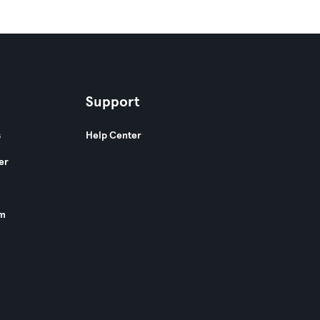
Support
s
Help Center
er
am