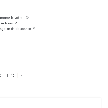
amener le vôtre ! 😀
 pieds nus 🧦
yage en fin de séance 🫧
2
Th 13