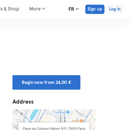
ds & Shop
More
FR
Sign up
Log in
Begin now from 24,00 €
Address
Place du Colonel Fabien 9/11, 75010 Paris