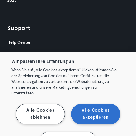
2025
Support
Help Center
Wir passen Ihre Erfahrung an
Wenn Sie auf „Alle Cookies akzeptieren“ klicken, stimmen Sie
der Speicherung von Cookies auf Ihrem Gerät zu, um die
Websitenavigation zu verbessern, die Websitenutzung zu
© 2026 Urban Sports Group GmbH. All rights reserved.
analysieren und unsere Marketingbemühungen zu
Terms & Conditions
Privacy
Imprint
unterstützen.
Terminate contracts here
Withdraw contracts here
Alle Cookies
Alle Cookies
ablehnen
akzeptieren