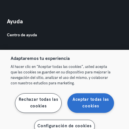
Ayuda
Centro de ayuda
Adaptaremos tu experiencia
Al hacer clic en “Aceptar todas las cookies”, usted acepta
que las cookies se guarden en su dispositivo para mejorar la
© 2026 Urban Sports Group GmbH. All rights reserved.
navegación del sitio, analizar el uso del mismo, y colaborar
Términos y condiciones
Privacidad
Sello
con nuestros estudios para marketing.
Desistir de contratos aquí
Rechazar todas las
Aceptar todas las
cookies
cookies
Mostrar mapa
Configuración de cookies