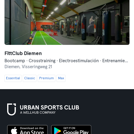
FittClub Diemen
Bootcamp · Crosstraining · Electroestimulación · Entrenamiento funcional · Fitness
Diemen,
Visseringweg 21
Essential
Classic
Premium
Max