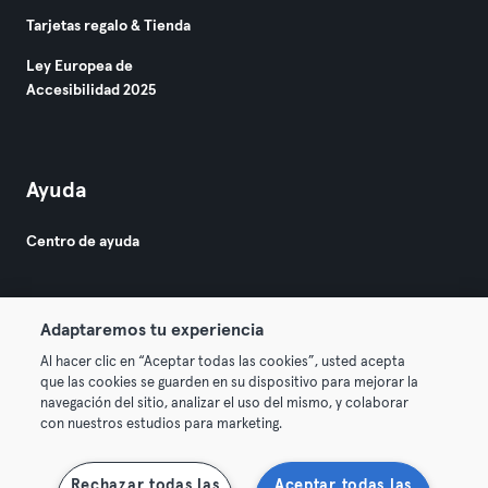
Tarjetas regalo & Tienda
Ley Europea de
Accesibilidad 2025
Ayuda
Centro de ayuda
Adaptaremos tu experiencia
Al hacer clic en “Aceptar todas las cookies”, usted acepta
que las cookies se guarden en su dispositivo para mejorar la
© 2026 Urban Sports Group GmbH. All rights reserved.
navegación del sitio, analizar el uso del mismo, y colaborar
Términos y condiciones
Privacidad
Sello
con nuestros estudios para marketing.
Desistir de contratos aquí
Rechazar todas las
Aceptar todas las