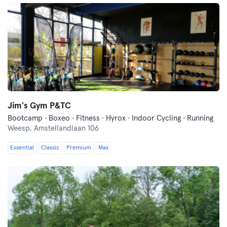
Jim's Gym P&TC
Bootcamp · Boxeo · Fitness · Hyrox · Indoor Cycling · Running
Weesp,
Amstellandlaan 106
Essential
Classic
Premium
Max