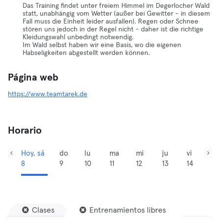
Das Training findet unter freiem Himmel im Degerlocher Wald
statt, unabhängig vom Wetter (außer bei Gewitter - in diesem
Fall muss die Einheit leider ausfallen). Regen oder Schnee
stören uns jedoch in der Regel nicht - daher ist die richtige
Kleidungswahl unbedingt notwendig.
Im Wald selbst haben wir eine Basis, wo die eigenen
Habseligkeiten abgestellt werden können.
Página web
https://www.teamtarek.de
Horario
Hoy, sá
do
lu
ma
mi
ju
vi
8
9
10
11
12
13
14
Clases
Entrenamientos libres