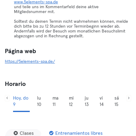
www.5elements-spa.de
und teile uns im Kommentarfeld deine aktive
Mitgliedsnummer mit.
Solltest du deinen Termin nicht wahrnehmen können, melde
dich bitte bis zu 12 Stunden vor Terminbeginn wieder ab.
Andernfalls wird der Besuch vom monatlichen Besuchslimit
abgezogen und in Rechnung gestellt.
Página web
https://5elements-spa.de/
Horario
Hoy, do
lu
ma
mi
ju
vi
sá
9
10
11
12
13
14
15
Clases
Entrenamientos libres