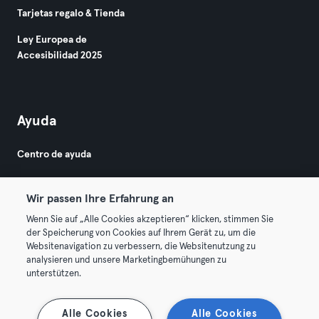
Tarjetas regalo & Tienda
Ley Europea de
Accesibilidad 2025
Ayuda
Centro de ayuda
Wir passen Ihre Erfahrung an
Wenn Sie auf „Alle Cookies akzeptieren“ klicken, stimmen Sie
der Speicherung von Cookies auf Ihrem Gerät zu, um die
Websitenavigation zu verbessern, die Websitenutzung zu
© 2026 Urban Sports Group GmbH. All rights reserved.
analysieren und unsere Marketingbemühungen zu
Términos y condiciones
Privacidad
Sello
unterstützen.
Rescindir contratos aquí
Desistir de contratos aquí
Alle Cookies
Alle Cookies