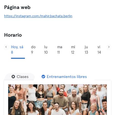
Página web
https://instagram.com/mahir.bachata.berlin
Horario
Hoy, sá
do
lu
ma
mi
ju
vi
8
9
10
11
12
13
14
Clases
Entrenamientos libres