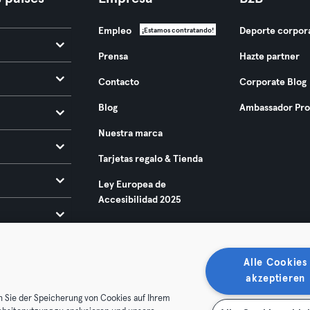
Empleo
Deporte corpor
¡Estamos contratando!
Prensa
Hazte partner
Contacto
Corporate Blog
Blog
Ambassador Pr
Nuestra marca
Tarjetas regalo & Tienda
Ley Europea de
Accesibilidad 2025
Alle Cookies
akzeptieren
n Sie der Speicherung von Cookies auf Ihrem