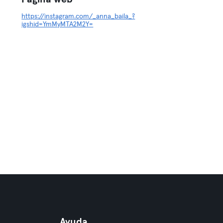
https://instagram.com/_anna_baila_?
igshid=YmMyMTA2M2Y=
Ayuda