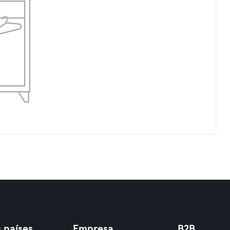
 países
Empresa
B2B