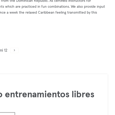
 from the Dominican Republic. As certified instructors for
s which are practiced in fun combinations. We also provide input
once a week the relaxed Caribbean feeling transmitted by this
mi 12
 entrenamientos libres