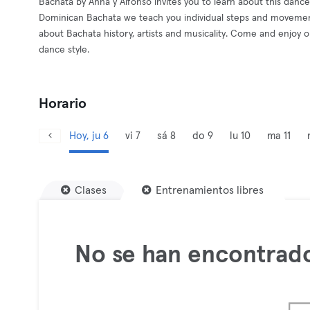
Bachata by Anna y Alfonso invites you to learn about this dance
Dominican Bachata we teach you individual steps and movement
about Bachata history, artists and musicality. Come and enjoy 
dance style.
Horario
Hoy, ju 6
vi 7
sá 8
do 9
lu 10
ma 11
Clases
Entrenamientos libres
No se han encontrado