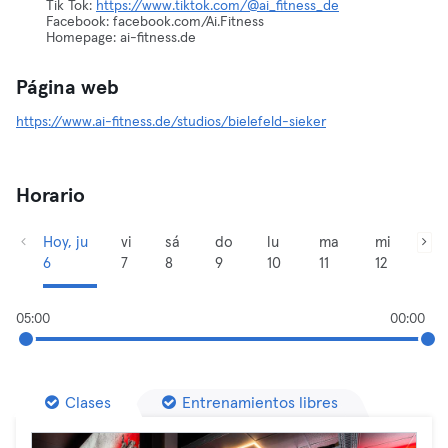
Tik Tok:
https://www.tiktok.com/@ai_fitness_de
Facebook: facebook.com/Ai.Fitness
Homepage: ai-fitness.de
Página web
https://www.ai-fitness.de/studios/bielefeld-sieker
Horario
Hoy, ju
vi
sá
do
lu
ma
mi
6
7
8
9
10
11
12
05:00
00:00
Clases
Entrenamientos libres