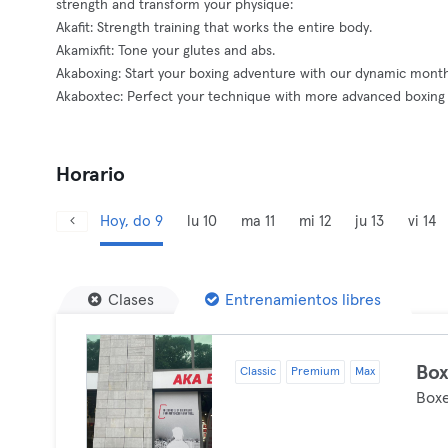
strength and transform your physique:
Akafit: Strength training that works the entire body.
Akamixfit: Tone your glutes and abs.
Akaboxing: Start your boxing adventure with our dynamic monthl
Akaboxtec: Perfect your technique with more advanced boxing 
Horario
Hoy, do 9
lu 10
ma 11
mi 12
ju 13
vi 14
Clases
Entrenamientos libres
Box
Classic
Premium
Max
Box