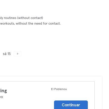
y routines (without contact)
workouts, without the need for contact.
sá 15
El Poblenou
ing
eo
Continuar