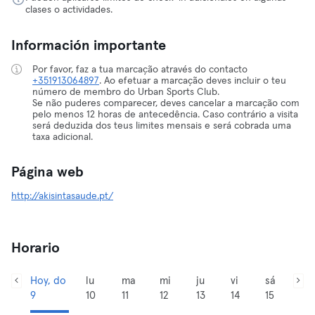
clases o actividades.
Información importante
Por favor, faz a tua marcação através do contacto
+351913064897
. Ao efetuar a marcação deves incluir o teu
número de membro do Urban Sports Club.
Se não puderes comparecer, deves cancelar a marcação com
pelo menos 12 horas de antecedência. Caso contrário a visita
será deduzida dos teus limites mensais e será cobrada uma
taxa adicional.
Página web
http://akisintasaude.pt/
Horario
Hoy, do
lu
ma
mi
ju
vi
sá
9
10
11
12
13
14
15