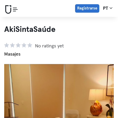
Registrarse
PT
AkiSintaSaúde
No ratings yet
Masajes