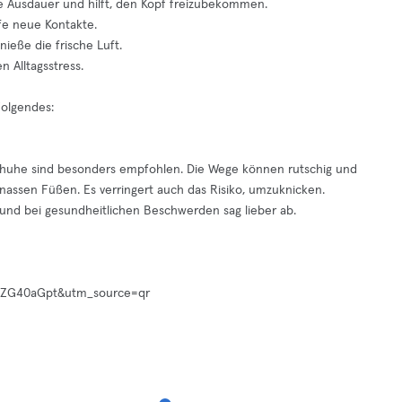
ie Ausdauer und hilft, den Kopf freizubekommen.
pfe neue Kontakte.
ieße die frische Luft.
 Alltagsstress.
Folgendes:
chuhe sind besonders empfohlen. Die Wege können rutschig und
nassen Füßen. Es verringert auch das Risiko, umzuknicken.
n und bei gesundheitlichen Beschwerden sag lieber ab.
ZzZG40aGpt&utm_source=qr