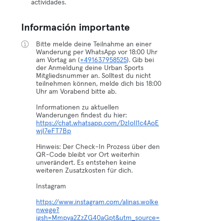
actividades.
Información importante
Bitte melde deine Teilnahme an einer
Wanderung per WhatsApp vor 18:00 Uhr
am Vortag an (
+491637958525
). Gib bei
der Anmeldung deine Urban Sports
Mitgliedsnummer an. Solltest du nicht
teilnehmen können, melde dich bis 18:00
Uhr am Vorabend bitte ab.
Informationen zu aktuellen
https://chat.whatsapp.com/DzIoIl1c4AoE
wjI7eFT7Bp
Hinweis: Der Check-In Prozess über den
QR-Code bleibt vor Ort weiterhin
unverändert. Es entstehen keine
weiteren Zusatzkosten für dich.
Instagram
https://www.instagram.com/alinas.wolke
nwege?
igsh=Mmpya2ZzZG40aGpt&utm_source=