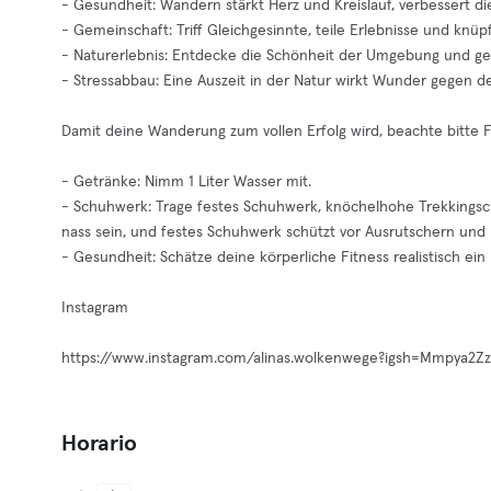
- Gesundheit: Wandern stärkt Herz und Kreislauf, verbessert d
- Gemeinschaft: Triff Gleichgesinnte, teile Erlebnisse und knü
- Naturerlebnis: Entdecke die Schönheit der Umgebung und gen
- Stressabbau: Eine Auszeit in der Natur wirkt Wunder gegen den
Damit deine Wanderung zum vollen Erfolg wird, beachte bitte 
- Getränke: Nimm 1 Liter Wasser mit.
- Schuhwerk: Trage festes Schuhwerk, knöchelhohe Trekkings
nass sein, und festes Schuhwerk schützt vor Ausrutschern und 
- Gesundheit: Schätze deine körperliche Fitness realistisch ei
Instagram
https://www.instagram.com/alinas.wolkenwege?igsh=Mmpya2
Horario