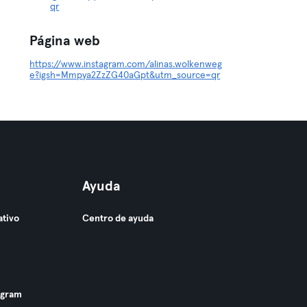
qr
Página web
https://www.instagram.com/alinas.wolkenweg
e?igsh=Mmpya2ZzZG40aGpt&utm_source=qr
Ayuda
ativo
Centro de ayuda
ogram